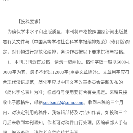
【投稿要求】
为确保学术水平和出版质量，本刊将严格按照国家新闻出版总
署有关文件与《中国高等学校社会科学学报编排规范》(修订版)规
定，对刊物进行规范化编排，务请作者按以下要求撰稿与投稿。
1．本刊只刊登首发稿，请勿一稿两投。稿件字数一般以6000-1
0000字为宜，最多不超过12000字(重要文章除外)。文章用字应符
合现代汉语规范，简化字应以中国文字改革委员会最新发布的
《简化字总表》为准；标点符号使用要符合有关规定。来稿只接
收电子版稿件，邮箱
xuebao22@sohu.com
。收到来稿的三个月
内，对决定刊用的稿件，我编辑部将及时告知作者。如投稿三个
月后未收到本刊通知，作者可对稿件自行处理。因编辑部人手有
限，恕不退稿，请作者自留底稿并海涵。