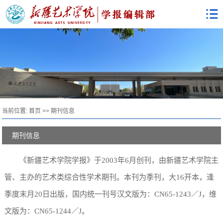
当前位置:
首页
>>
期刊信息
期刊信息
《新疆艺术学院学报》于
2003
年
6
月创刊，由新疆艺术学院主
管、主办的艺术类综合性学术期刊。本刊为季刊，大
16
开本，逢
季度末月
20
日出版，国内统一刊号汉文版为：
CN65-1243
／
J
，维
文版为：
CN65-1244
／
J
。